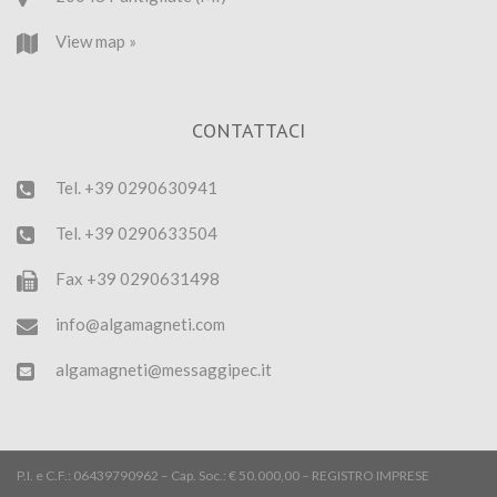
View map »
CONTATTACI
Tel.
+39 0290630941
Tel.
+39 0290633504
Fax +39 0290631498
info@algamagneti.com
algamagneti@messaggipec.it
P.I. e C.F.: 06439790962 – Cap. Soc.: € 50.000,00 – REGISTRO IMPRESE