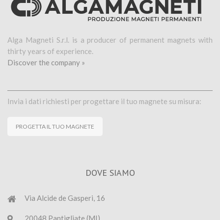
Alga Magneti S.r.l. is a producer of permanent magnets with
thirty years of experience.
Discover the company »
Invia i dati richiesti per progettare il tuo magnete su misura:
PROGETTA IL TUO MAGNETE
DOVE SIAMO
Via Alcide de Gasperi, 16
20048 Pantigliate (MI)